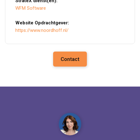
StrateX dienst(en):
WFM Software
Website Opdrachtgever:
https://www.noordhoff.nl/
Contact